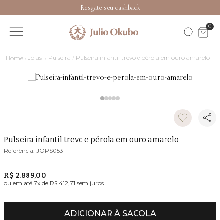
Resgate seu cashback
0
Joias
Pulseira
Pulseira infantil trevo e pérola em ouro amarelo
Pulseira infantil trevo e pérola em ouro amarelo
JOPS053
R$ 2.889,00
ou em até
7
x de
R$ 412,71
sem juros
ADICIONAR À SACOLA