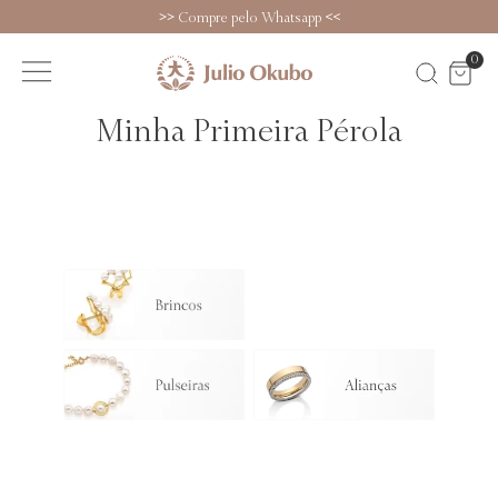
>>
Compre pelo Whatsapp
<<
0
Minha Primeira Pérola