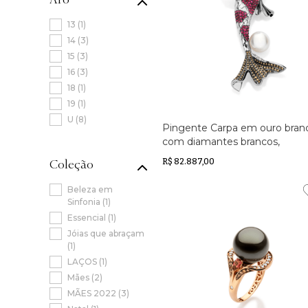
13
(
1
)
14
(
3
)
15
(
3
)
16
(
3
)
18
(
1
)
19
(
1
)
U
(
8
)
Pingente Carpa em ouro bran
com diamantes brancos,
diamantes black,diamantes
Coleção
R$ 82.887,00
brown, rubis e pérola South S
Beleza em
Sinfonia
(
1
)
Essencial
(
1
)
Jóias que abraçam
(
1
)
LAÇOS
(
1
)
Mães
(
2
)
MÃES 2022
(
3
)