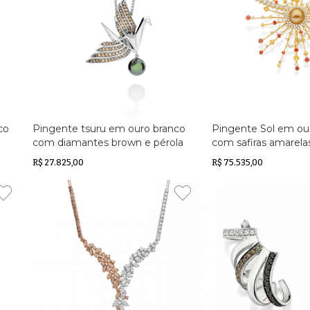
co
Pingente tsuru em ouro branco
Pingente Sol em ou
com diamantes brown e pérola
com safiras amarelas,
negra do Tahiti
laranjas, diamantes 
R$ 27.825,00
R$ 75.535,00
ea
diamantes brown e 
Sea Golden