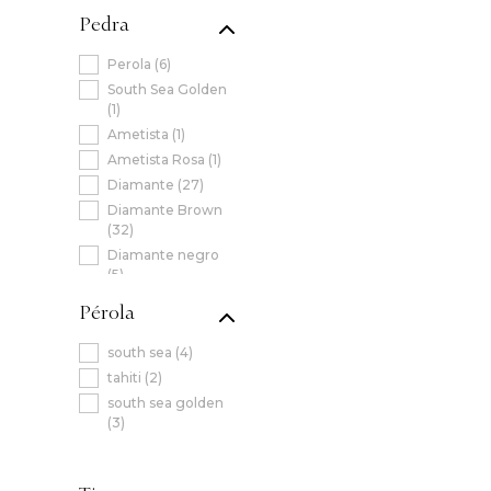
Pedra
Perola
(
6
)
South Sea Golden
(
1
)
Ametista
(
1
)
Ametista Rosa
(
1
)
Diamante
(
27
)
Diamante Brown
(
32
)
Diamante negro
(
5
)
Diamante TTLB
(
1
)
Pérola
Esmeralda
(
3
)
Peridoto
(
1
)
south sea
(
4
)
tahiti
(
2
)
south sea golden
(
3
)