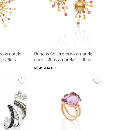
ro amarelo
Brincos Sol em ouro amarelo
 safiras
com safiras amarelas, safiras
brancos,
laranjas, diamantes brancos,
R$ 49.414,00
pérola South
diamantes brown e pérolas
South Sea Golden