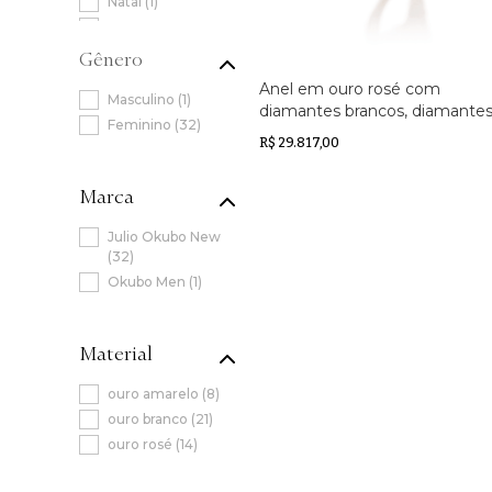
Natal
(
1
)
NATAL 2020
(
1
)
NATAL 2021
(
1
)
Gender
Poesia das
Anel em ouro rosé com
Formas
(
1
)
(
1
)
diamantes brancos, diamante
(
32
)
brown, turmalinas rosas e péro
R$ 29.817,00
South Sea Negra
Marca
Julio Okubo New
(
32
)
Okubo Men
(
1
)
Material
ouro amarelo
(
8
)
ouro branco
(
21
)
ouro rosé
(
14
)