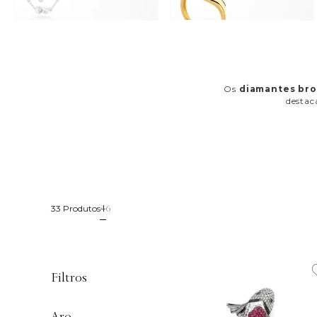
Os
diamantes br
destac
4
6
33 
Produtos
Filtros
Aro