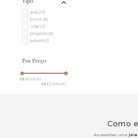
Tipo
anel
(
13
)
brinco
(
8
)
colar
(
3
)
pingente
(
8
)
pulseira
(
1
)
R$ 18.931,00
–
R$ 123.496,00
Como es
Ao escolher uma
joi