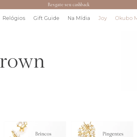
Resgate seu cashback
Relógios
Gift Guide
Na Mídia
Joy
Okubo 
Brown