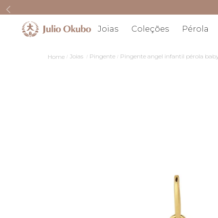
Joias
Coleções
Pérola
Joias
Pingente
Pingente angel infantil pérola ba