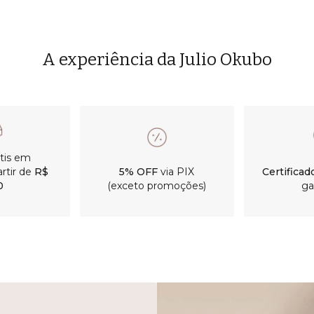
A experiência da Julio Okubo
átis em
rtir de
R$
5% OFF
via PIX
Certificad
0
(exceto promoções)
ga