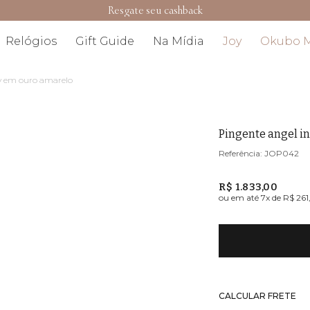
Resgate seu cashback
Relógios
Gift Guide
Na Mídia
Joy
Okubo 
by em ouro amarelo
Pingente angel i
JOP042
R$ 1.833,00
ou em até
7
x de
R$ 261
CALCULAR FRETE