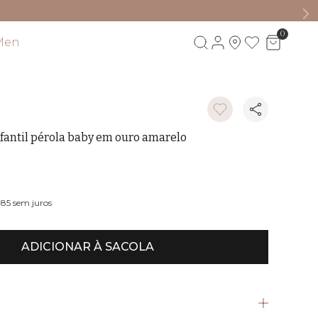
0
Men
Visite também
nfantil pérola baby em ouro amarelo
,85
sem juros
ADICIONAR À SACOLA