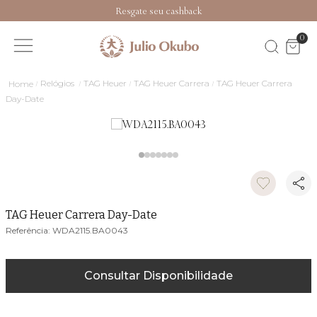
Resgate seu cashback
0
Relógios
TAG Heuer
TAG Heuer Carrera
TAG Heuer Carrera
Day-Date
TAG Heuer Carrera Day-Date
WDA2115.BA0043
Consultar Disponibilidade