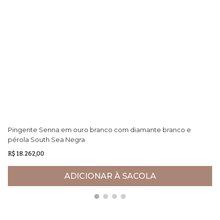
Pingente Senna em ouro branco com diamante branco e
Pi
pérola South Sea Negra
re
R$ 18.262,00
R$
ADICIONAR À SACOLA