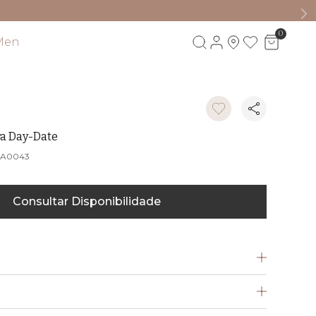
0
Men
Visite também
ra Day-Date
BA0043
Consultar Disponibilidade