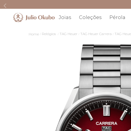
Joias
Coleções
Pérola
Relógios
TAG Heuer
TAG Heuer Carrera
TAG Heue