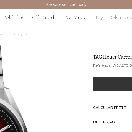
Resgate seu cashback
Relógios
Gift Guide
Na Mídia
Joy
Okubo 
r Carrera Day-Date
TAG Heuer Carre
WDA2113.
CALCULAR FRETE
DESCRIÇÃO