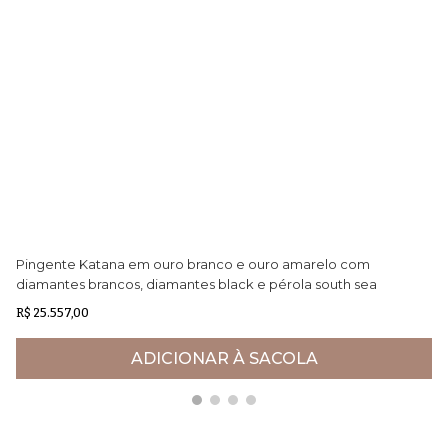
Pingente Katana em ouro branco e ouro amarelo com
Pu
diamantes brancos, diamantes black e pérola south sea
Ne
negra
R$ 25.557,00
R$
ADICIONAR À SACOLA