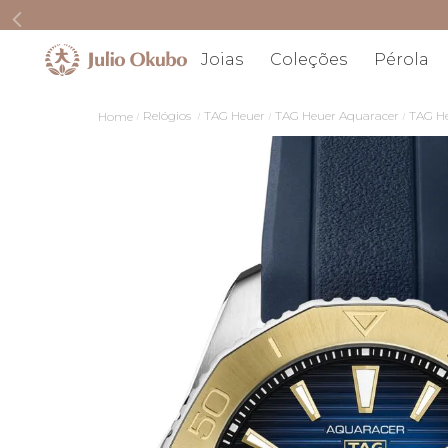
Joias
Coleções
Pérola
Relógios
TAG Heuer
TAG Heuer Aquaracer
TAG He