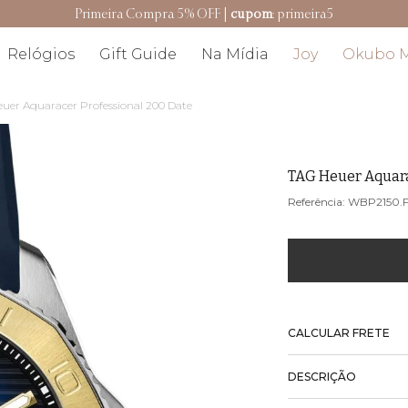
Resgate seu cashback
Relógios
Gift Guide
Na Mídia
Joy
Okubo 
uer Aquaracer Professional 200 Date
TAG Heuer Aquara
WBP2150.F
CALCULAR FRETE
DESCRIÇÃO