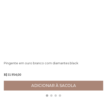
Pingente em ouro branco com diamantes black
Pi
R$ 11.954,00
R$
ADICIONAR À SACOLA