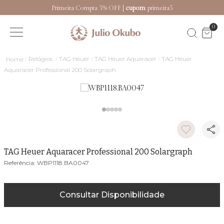
Primeira Compra 5% OFF |
cupom
: primeira5
0
Relógios
TAG Heuer
TAG Heuer Aquaracer
TAG Heuer
Aquaracer Professional 200 Solargraph
TAG Heuer Aquaracer Professional 200 Solargraph
WBP1118.BA0047
Consultar Disponibilidade