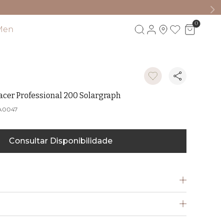
0
Men
Visite também
cer Professional 200 Solargraph
A0047
Consultar Disponibilidade