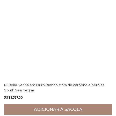
Pulseira Senna em Ouro Branco, fibra de carbono e pérolas
Pi
South Sea Negras
pé
R$ 39.517,00
R$
ADICIONAR À SACOLA