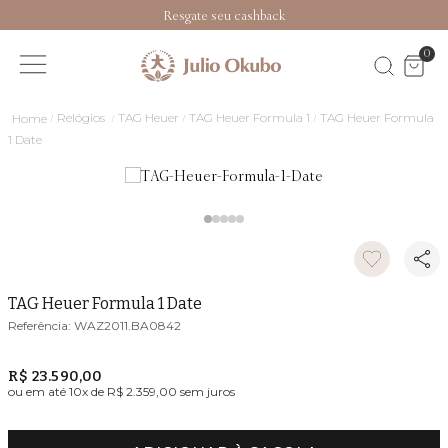
Resgate seu cashback
0
Relógios
TAG Heuer
TAG Heuer Formula 1
TAG Heuer Formula
1 Date
TAG Heuer Formula 1 Date
WAZ2011.BA0842
R$ 23.590,00
ou em até
10
x de
R$ 2.359,00
sem juros