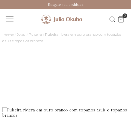
Resgate seu cashback
0
Joias
Pulseira
Pulseira riviera em ouro branco com topázios
azuis e topázios brancos