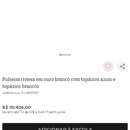
Pulseira riviera em ouro branco com topázios azuis e
topázios brancos
PU5857BT
R$ 30.406,00
ou em até
7
x de
R$ 4.343,71
sem juros
ADICIONAR À SACOLA