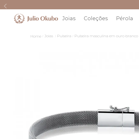
Joias
Coleções
Pérola
Joias
Pulseira
Pulseira masculina em ouro branco