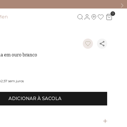
0
Men
Visite também
na em ouro branco
82,57
sem juros
ADICIONAR À SACOLA