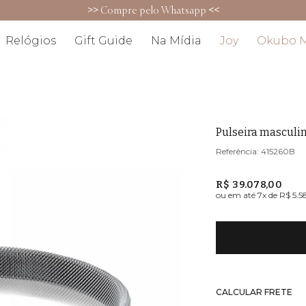
>>
Compre pelo Whatsapp
<<
Relógios
Gift Guide
Na Mídia
Joy
Okubo 
Pulseira masculi
415260B
R$ 39.078,00
ou em até
7
x de
R$ 5.5
CALCULAR FRETE