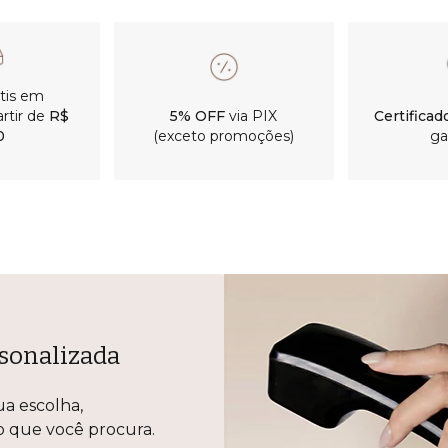
átis em
rtir de
R$
5% OFF
via PIX
Certificad
0
(exceto promoções)
ga
sonalizada
ua escolha,
lo que você procura.