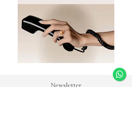
Newsletter
Fique por dentro das novidades e receba 5% de desconto
na primeira compra.
*Válido somente para joias e não acumulativo com outras
promoções