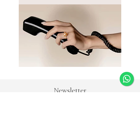
Newsletter
Fique por dentro das novidades e receba 5% de desconto
na primeira compra.
*Válido somente para joias e não acumulativo com outras
promoções