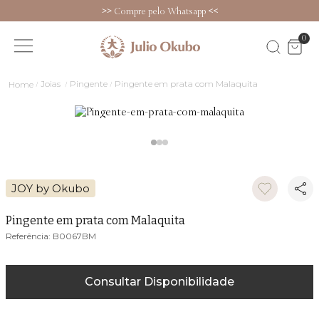
>>
Compre pelo Whatsapp
<<
0
Joias
Pingente
Pingente em prata com Malaquita
JOY by Okubo
Pingente em prata com Malaquita
B0067BM
Consultar Disponibilidade