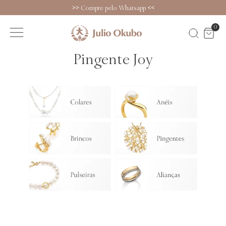
>>
Compre pelo Whatsapp
<<
0
Pingente Joy