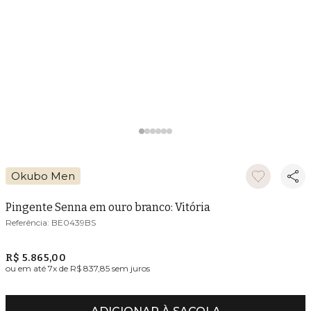
Okubo Men
Pingente Senna em ouro branco: Vitória
BE0439BS
R$ 5.865,00
ou em até
7
x de
R$ 837,85
sem juros