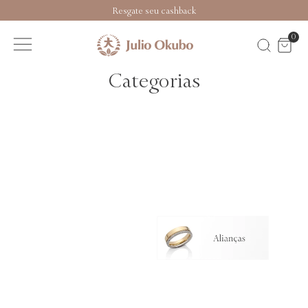
Resgate seu cashback
0
Categorias