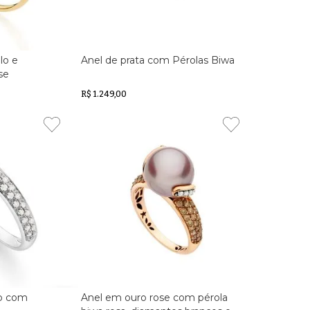
lo e
Anel de prata com Pérolas Biwa
se
R$ 1.249,00
co com
Anel em ouro rose com pérola