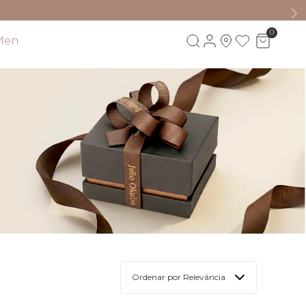
s)
0
Men
Visite também
Ordenar por
Relevância