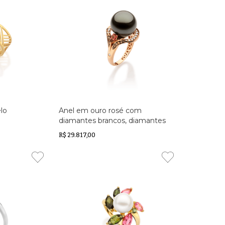
lo
Anel em ouro rosé com
diamantes brancos, diamantes
brown, turmalinas rosas e pérola
R$ 29.817,00
South Sea Negra