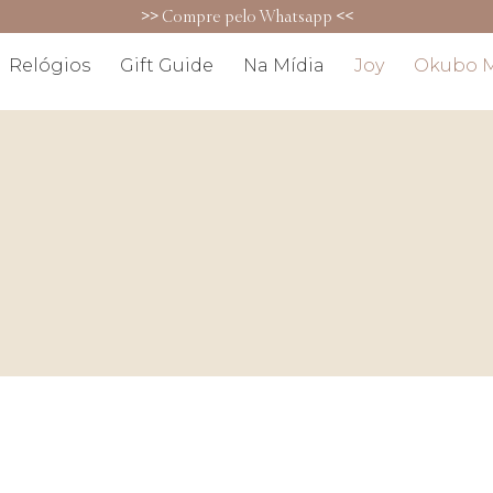
5% OFF no PIX (exceto para promoçõe
Relógios
Gift Guide
Na Mídia
Joy
Okubo 