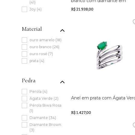
branco com diamante em
(
41
)
cravação artística
Joy
(
4
)
R$ 21.938,00
Material
ouro amarelo
(
18
)
ouro branco
(
26
)
ouro rosé
(
7
)
prata
(
4
)
Pedra
Perola
(
4
)
Anel em prata com Ágata Ver
Ágata Verde
(
2
)
Pérola Biwa Rosa
(
1
)
R$ 1.427,00
Diamante
(
34
)
Diamante Brown
(
3
)