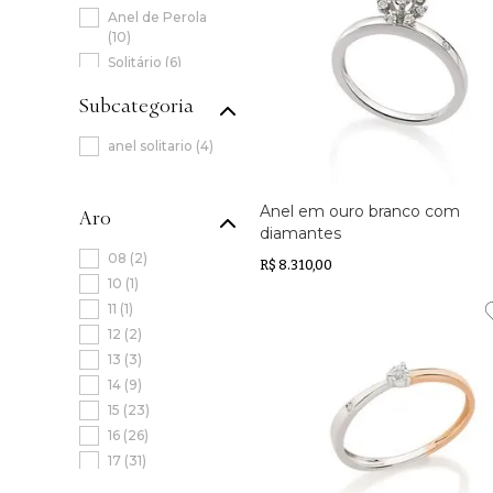
Anel de Perola
(
10
)
Solitário
(
6
)
Joias em Ouro
Subcategoria
Rose
(
6
)
Joias em Prata
(
4
)
anel solitario
(
4
)
Anel Joy
(
4
)
Alianças
(
3
)
Anel em ouro branco com
Aro
diamantes
08
(
2
)
R$ 8.310,00
10
(
1
)
11
(
1
)
12
(
2
)
13
(
3
)
14
(
9
)
15
(
23
)
16
(
26
)
17
(
31
)
18
(
14
)