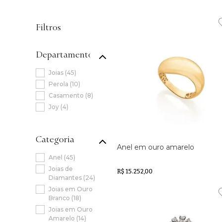
Filtros
Departamento
Joias
(
45
)
Perola
(
10
)
Casamento
(
8
)
Joy
(
4
)
Categoria
Anel em ouro amarelo
Anel
(
45
)
Joias de
R$ 15.252,00
Diamantes
(
24
)
Joias em Ouro
Branco
(
18
)
Joias em Ouro
Amarelo
(
14
)