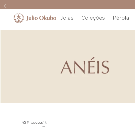
Joias
Coleções
Pérola
4
6
45 
Produtos