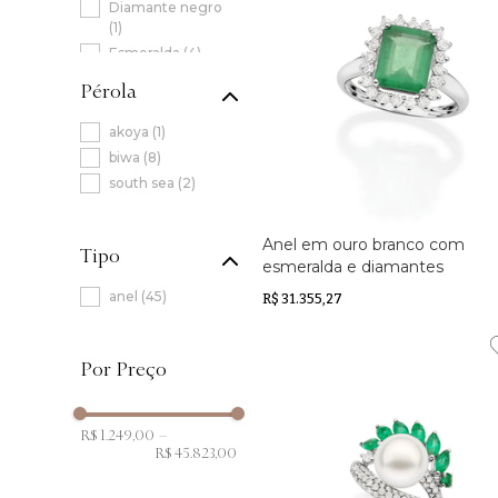
Diamante negro
(
1
)
Esmeralda
(
4
)
Pérola Biwa
(
1
)
Pérola
Quartzo Rosa
(
1
)
Rubi
(
1
)
akoya
(
1
)
biwa
(
8
)
south sea
(
2
)
Anel em ouro branco com
Tipo
esmeralda e diamantes
anel
(
45
)
R$ 31.355,27
R$ 1.249,00
–
R$ 45.823,00