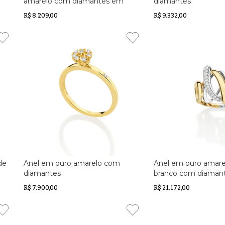
amarelo com diamantes em
diamantes
cravação artística
R$ 8.209,00
R$ 9.332,00
de
Anel em ouro amarelo com
Anel em ouro amare
diamantes
branco com diaman
R$ 7.900,00
R$ 21.172,00