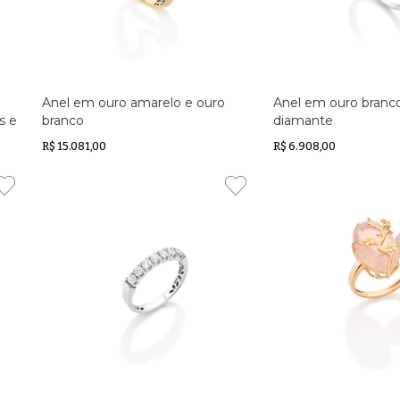
Anel em ouro amarelo e ouro
Anel em ouro bran
s e
branco
diamante
R$ 15.081,00
R$ 6.908,00