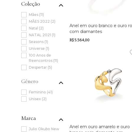
Coleção
Mães
(
11
)
MÃES 2022
(
2
)
Anel em ouro branco e ouro r
Natal
(
2
)
com diamantes
NATAL 2021
(
1
)
R$ 5.564,00
Seasons
(
1
)
Universe
(
1
)
100 Anos de
Reencontros
(
11
)
Despertar
(
5
)
Gender
(
41
)
(
2
)
Marca
Anel em ouro amarelo e ouro
Julio Okubo New