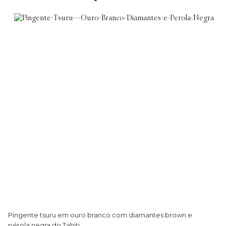
Pingente tsuru em ouro branco com diamantes brown e
Ga
pérola negra do Tahiti