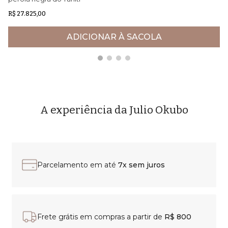
R$ 27.825,00
R$
ADICIONAR À SACOLA
A experiência da Julio Okubo
Parcelamento em até
7x sem juros
Frete grátis em compras a partir de
R$ 800