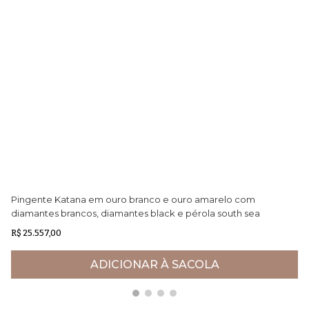
Pingente Katana em ouro branco e ouro amarelo com
Pu
diamantes brancos, diamantes black e pérola south sea
Ne
negra
R$ 25.557,00
R$
ADICIONAR À SACOLA