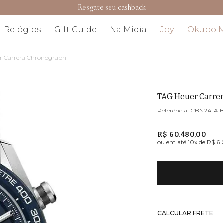
Resgate seu cashback
Relógios
Gift Guide
Na Mídia
Joy
Okubo 
r Carrera Chronograph
TAG Heuer Carre
CBN2A1A.
R$ 60.480,00
ou em até
10
x de
R$ 6
CALCULAR FRETE