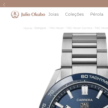
Joias
Coleções
Pérola
Relógios
TAG Heuer
TAG Heuer Carrera
TAG Heue