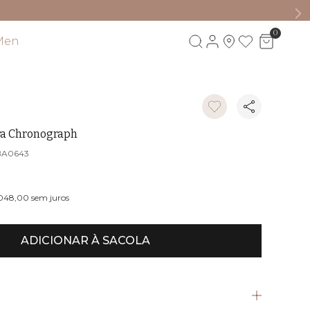
0
Men
Visite também
ra Chronograph
BA0643
.048,00
sem juros
ADICIONAR À SACOLA