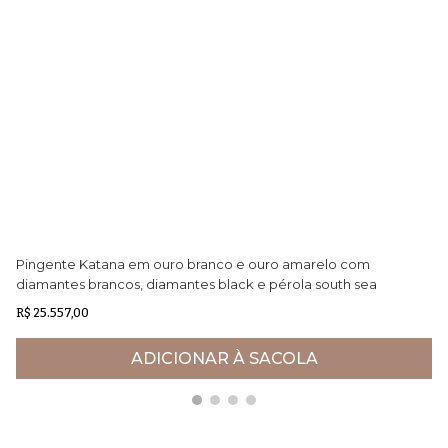
Pingente Katana em ouro branco e ouro amarelo com
Pu
diamantes brancos, diamantes black e pérola south sea
Ne
negra
R$ 25.557,00
R$
ADICIONAR À SACOLA