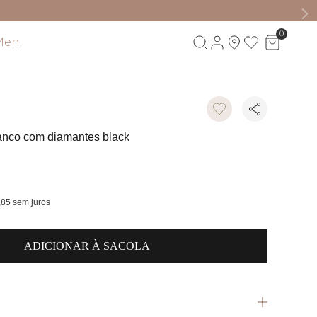
0
Men
Visite também
ranco com diamantes black
,85
sem juros
ADICIONAR À SACOLA