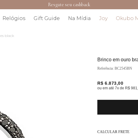
Resgate seu cashback
Relógios
Gift Guide
Na Mídia
Joy
Okubo 
es black
Brinco em ouro b
BC2545BN
R$ 6.873,00
ou em até
7
x de
R$ 981
CALCULAR FRETE