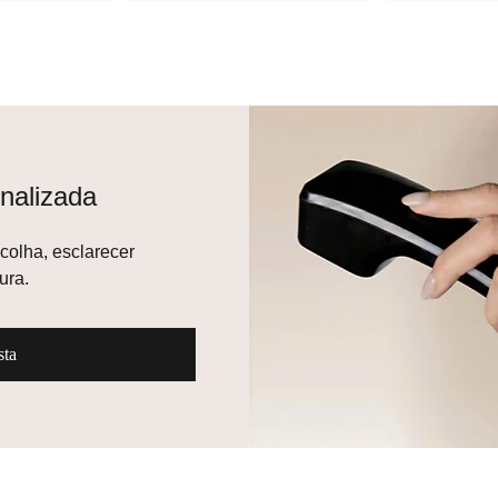
sonalizada
ua escolha,
lo que você procura.
lista