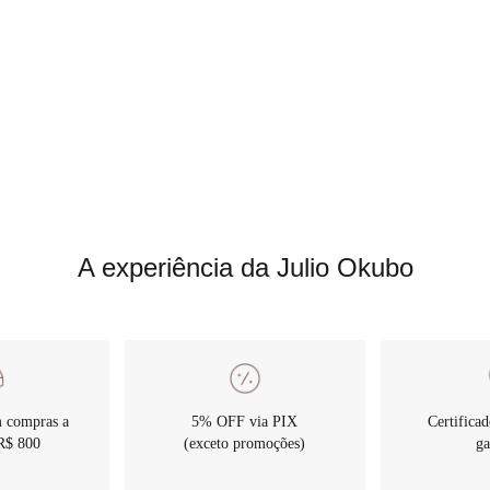
A experiência da Julio Okubo
átis em
rtir de
R$
5% OFF
via PIX
Certificad
0
(exceto promoções)
ga