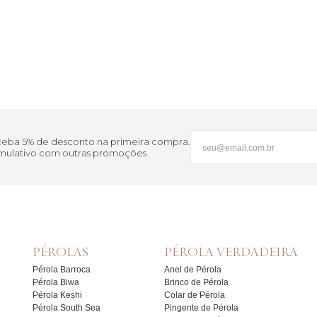
eceba 5% de desconto na primeira compra.
cumulativo com outras promoções
PÉROLAS
PÉROLA VERDADEIRA
Pérola Barroca
Anel de Pérola
Pérola Biwa
Brinco de Pérola
Pérola Keshi
Colar de Pérola
Pérola South Sea
Pingente de Pérola