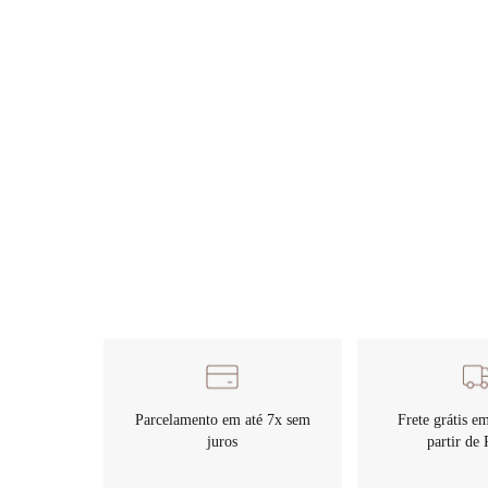
Frete gr
Parcelamento em até
compras a pa
7x sem juros
80