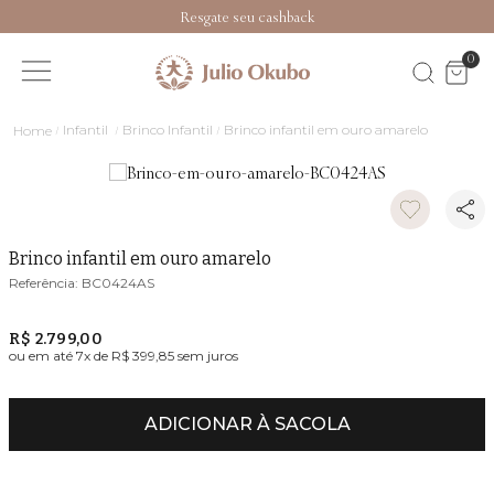
Resgate seu cashback
0
Infantil
Brinco Infantil
Brinco infantil em ouro amarelo
Brinco infantil em ouro amarelo
BC0424AS
R$ 2.799,00
ou em até
7
x de
R$ 399,85
sem juros
ADICIONAR À SACOLA