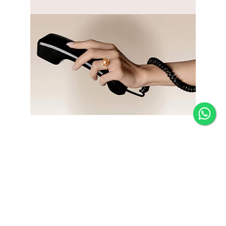
Newsletter
Fique por dentro das novidades e receba 5% de desconto
na primeira compra.
*Válido somente para joias e não acumulativo com outras
promoções