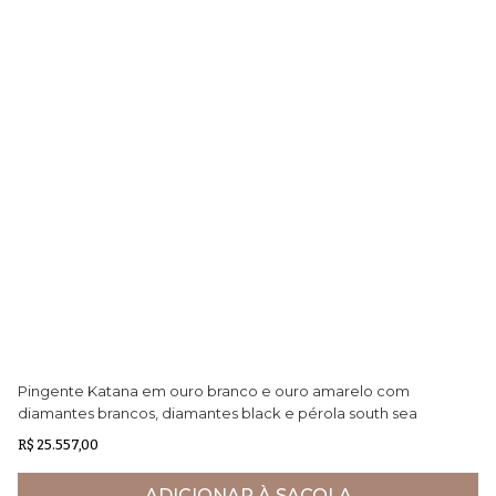
Pingente Katana em ouro branco e ouro amarelo com
Pu
diamantes brancos, diamantes black e pérola south sea
Ne
negra
R$ 25.557,00
R$
ADICIONAR À SACOLA