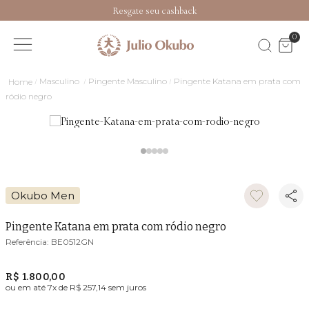
Resgate seu cashback
0
Masculino
Pingente Masculino
Pingente Katana em prata com
ródio negro
Okubo Men
Pingente Katana em prata com ródio negro
BE0512GN
R$ 1.800,00
ou em até
7
x de
R$ 257,14
sem juros