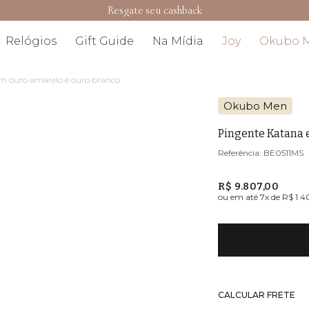
Resgate seu cashback
Relógios
Gift Guide
Na Mídia
Joy
Okubo 
m ouro amarelo e ouro branco
Okubo Men
Pingente Katana 
BE0511MS
R$ 9.807,00
ou em até
7
x de
R$ 1.4
CALCULAR FRETE