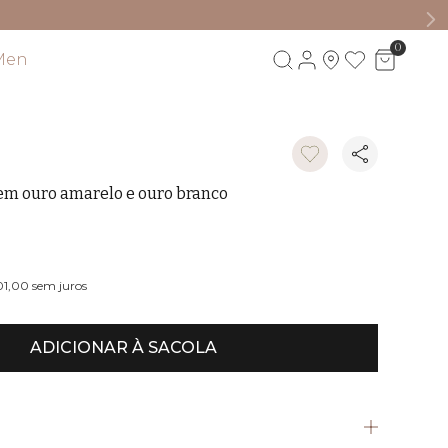
0
Men
Visite também
em ouro amarelo e ouro branco
01,00
sem juros
ADICIONAR À SACOLA