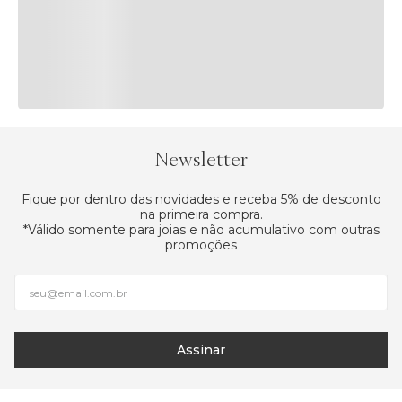
Certificado
de origem e garantia
Newsletter
Compensação de CO2
Frete Neutro
Fique por dentro das novidades e receba 5% de desconto
na primeira compra.
*Válido somente para joias e não acumulativo com outras
promoções
Experiência de compra
Assinar
personalizada
Nosso time está pronto para