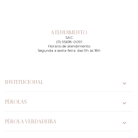
orientar sua escolha, esclarecer
dúvidas e localizar o modelo que
você procura.
ATENDIMENTO
Falar com um
SAC
(11) 95618-0091
especialista
Horário de atendimento
Segunda a sexta-feira: das 9h às 18h
INSTITUCIONAL
PÉROLAS
PÉROLA VERDADEIRA