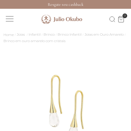
Resgate seu cashback
0
Joias
Infantil
Brinco
Brinco Infantil
Joias em Ouro Amarelo
Brinco em ouro amarelo com cristais