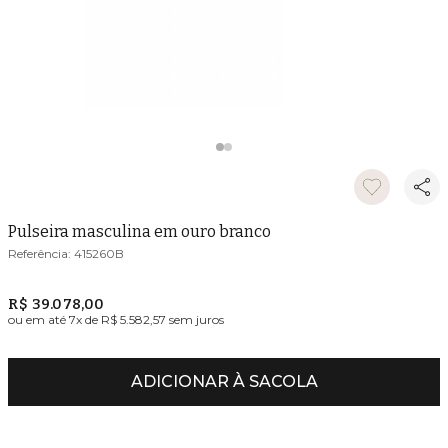
Pulseira masculina em ouro branco
415260B
R$ 39.078,00
ou em até
7
x de
R$ 5.582,57
sem juros
ADICIONAR À SACOLA