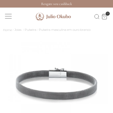
Resgate seu cashback
0
Joias
Pulseira
Pulseira masculina em ouro branco