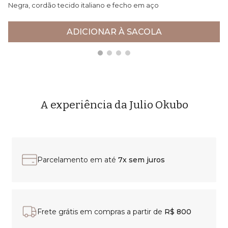
Negra, cordão tecido italiano e fecho em aço
co
R$ 10.542,00
R$
ADICIONAR À SACOLA
A experiência da Julio Okubo
Parcelamento em até
7x sem juros
Frete grátis em compras a partir de
R$ 800