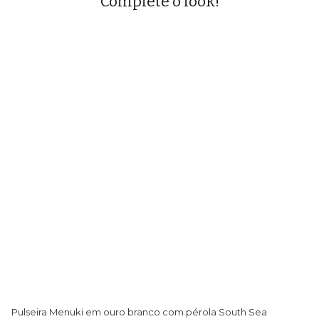
Complete o look!
Pulseira Menuki em ouro branco com pérola South Sea
Pu