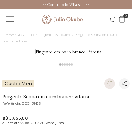
>>
Compre pelo Whatsapp
<<
0
Masculino
Pingente Masculino
Pingente Senna em ouro
branco: Vitória
Okubo Men
Pingente Senna em ouro branco: Vitória
BE0439BS
R$ 5.865,00
ou em até
7
x de
R$ 837,85
sem juros