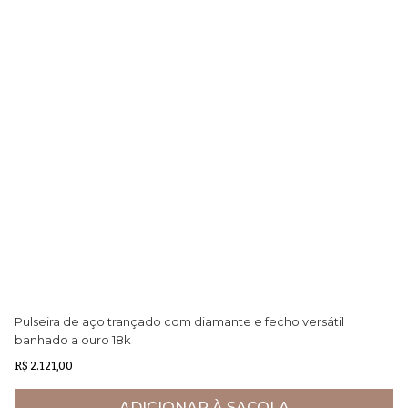
Pulseira de aço trançado com diamante e fecho versátil
An
banhado a ouro 18k
R$ 2.121,00
R$
ADICIONAR À SACOLA