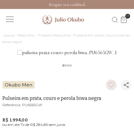
Resgate seu cashback
0
Masculino
Pulseira Masculina
Pulseira em prata, couro e perola
biwa negra
Okubo Men
Pulseira em prata, couro e perola biwa negra
PU6565GW
R$ 1.994,00
ou em até
7
x de
R$ 284,85
sem juros