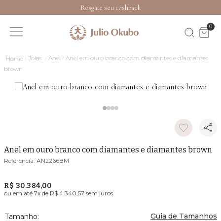
Resgate seu cashback
0
Joias
Anel
Anel em ouro branco com diamantes e diamantes
brown
Anel em ouro branco com diamantes e diamantes brown
AN2266BM
R$ 30.384,00
ou em até
7
x de
R$ 4.340,57
sem juros
Guia de Tamanhos