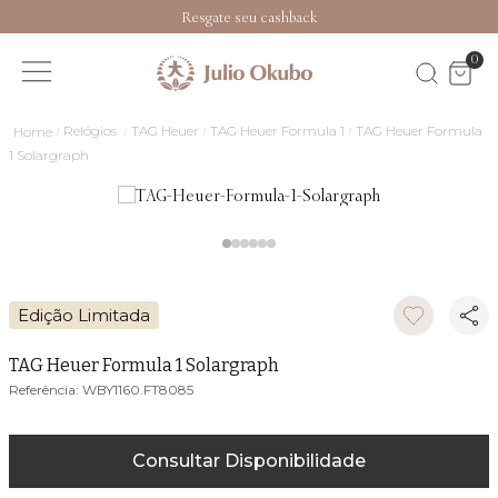
Resgate seu cashback
0
Relógios
TAG Heuer
TAG Heuer Formula 1
TAG Heuer Formula
1 Solargraph
Edição Limitada
TAG Heuer Formula 1 Solargraph
WBY1160.FT8085
Consultar Disponibilidade