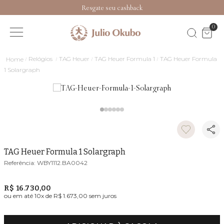
Resgate seu cashback
0
Relógios
TAG Heuer
TAG Heuer Formula 1
TAG Heuer Formula
1 Solargraph
TAG Heuer Formula 1 Solargraph
WBY1112.BA0042
R$ 16.730,00
ou em até
10
x de
R$ 1.673,00
sem juros