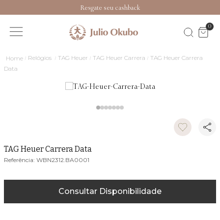
Resgate seu cashback
0
Relógios
TAG Heuer
TAG Heuer Carrera
TAG Heuer Carrera
Data
TAG Heuer Carrera Data
WBN2312.BA0001
Consultar Disponibilidade