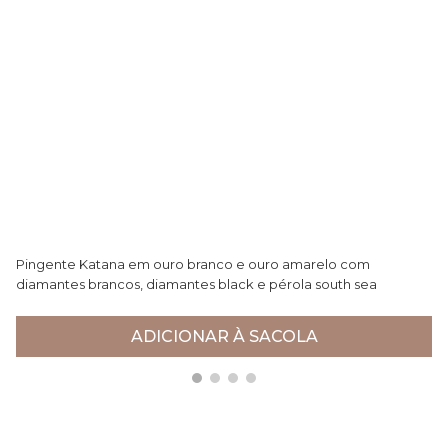
Pingente Katana em ouro branco e ouro amarelo com
Pu
diamantes brancos, diamantes black e pérola south sea
Ne
negra
R$ 25.557,00
R$
ADICIONAR À SACOLA