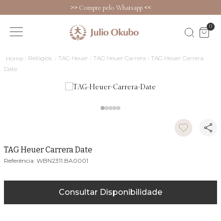
>>
Compre pelo Whatsapp
<<
0
Relógios
TAG Heuer
TAG Heuer Carrera
TAG Heuer Carrera
Date
TAG Heuer Carrera Date
WBN2311.BA0001
Consultar Disponibilidade