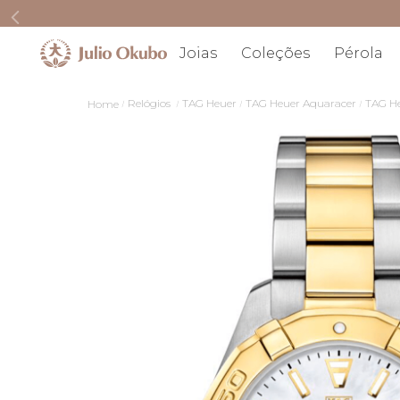
Joias
Coleções
Pérola
Relógios
TAG Heuer
TAG Heuer Aquaracer
TAG He