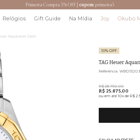
Resgate seu cashback
Relógios
Gift Guide
Na Mídia
Joy
Okubo 
uer Aquaracer Date
10% OFF
TAG Heuer Aquar
WBD1320.
R$ 28.750,00
R$ 25.875,00
ou em até
10
x de
R$ 2.