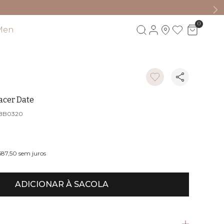
0
Men
Visite também
acer Date
BB0320
587,50
sem juros
ADICIONAR À SACOLA