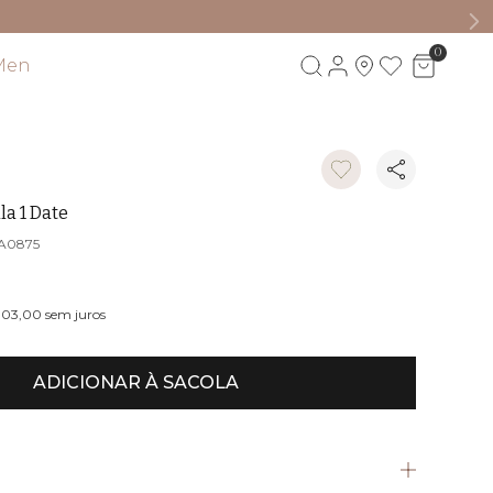
0
Men
Visite também
a 1 Date
A0875
803,00
sem juros
ADICIONAR À SACOLA