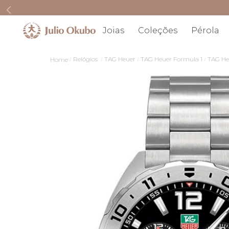
Joias
Coleções
Pérola
Relógios
TAG Heuer
TAG Heuer Formula 1
TAG He