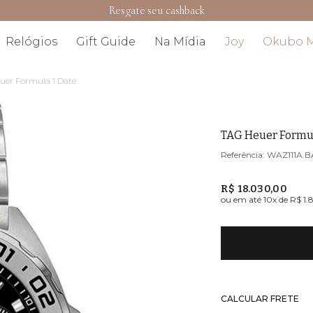
Resgate seu cashback
Relógios
Gift Guide
Na Mídia
Joy
Okubo 
uer Formula 1 Date
TAG Heuer Formul
WAZ111A.B
R$ 18.030,00
ou em até
10
x de
R$ 1.
CALCULAR FRETE