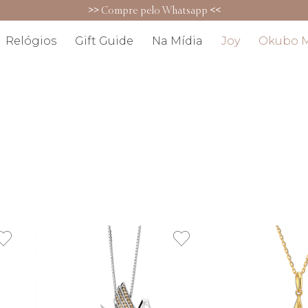
>>
Compre pelo Whatsapp
<<
Relógios
Gift Guide
Na Mídia
Joy
Okubo 