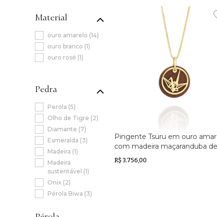
Material
ouro amarelo
(
14
)
ouro branco
(
1
)
ouro rosé
(
1
)
Pedra
Perola
(
5
)
Olho de Tigre
(
2
)
Diamante
(
7
)
Pingente Tsuru em ouro amar
Esmeralda
(
3
)
com madeira maçaranduba d
Madeira
(
1
)
manejo sustentável
R$ 3.756,00
Madeira
sustentável
(
1
)
Onix
(
2
)
Pérola Biwa
(
3
)
Perola Keshi
(
2
)
Pérola
Turmalina Rosa
(
1
)