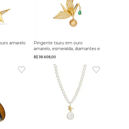
ouro amarelo
Pingente tsuru em ouro
amarelo, esmeralda, diamantes e
pérola South Sea Golden
R$ 38.608,00