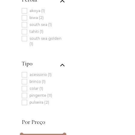
akoya
(
1
)
biwa
(
2
)
south sea
(
1
)
tahiti
(
1
)
south sea golden
(
1
)
Tipo
acessorio
(
1
)
brinco
(
1
)
colar
(
1
)
pingente
(
11
)
pulseira
(
2
)