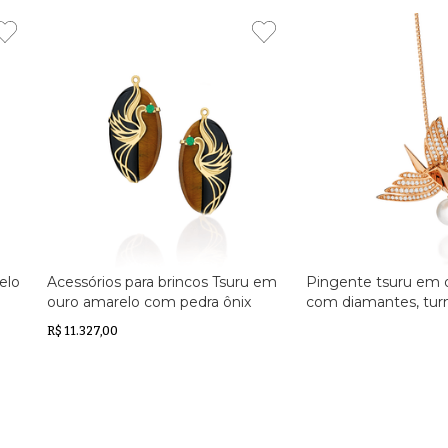
elo
Acessórios para brincos Tsuru em
Pingente tsuru em 
e
ouro amarelo com pedra ônix
com diamantes, turm
com olho de tigre e esmeraldas
pérola South Sea
R$ 11.327,00