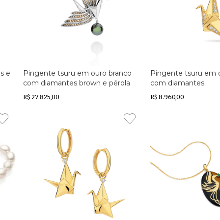
s e
Pingente tsuru em ouro branco
Pingente tsuru em 
a
com diamantes brown e pérola
com diamantes
negra do Tahiti
R$ 27.825,00
R$ 8.960,00