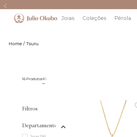
Joias
Coleções
Pérola
Tsuru
4
6
16 
Produtos
Filtros
Departamento
Joias
(
16
)