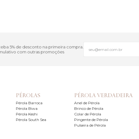
eceba 5% de desconto na primeira compra.
cumulativo com outras promoções
PÉROLAS
PÉROLA VERDADEIRA
Pérola Barroca
Anel de Pérola
Pérola Biwa
Brinco de Pérola
Pérola Keshi
Colar de Pérola
Pérola South Sea
Pingente de Pérola
Pulseira de Pérola