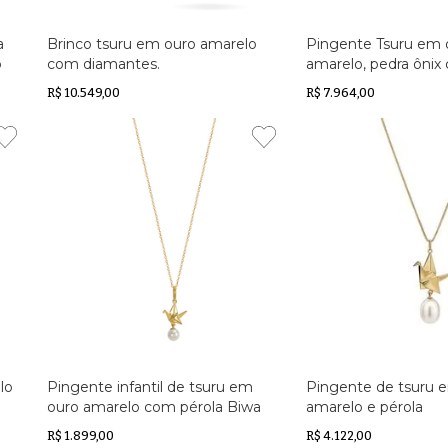
a
Brinco tsuru em ouro amarelo
Pingente Tsuru em 
o
com diamantes.
amarelo, pedra ônix
tigre e esmeralda
R$ 10.549,00
R$ 7.964,00
lo
Pingente infantil de tsuru em
Pingente de tsuru 
ouro amarelo com pérola Biwa
amarelo e pérola
R$ 1.899,00
R$ 4.122,00