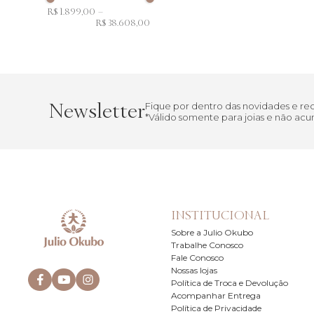
R$ 1.899,00
–
R$ 38.608,00
Newsletter
Fique por dentro das novidades e r
*Válido somente para joias e não a
INSTITUCIONAL
Sobre a Julio Okubo
Trabalhe Conosco
Fale Conosco
Nossas lojas
Política de Troca e Devolução
Acompanhar Entrega
Política de Privacidade