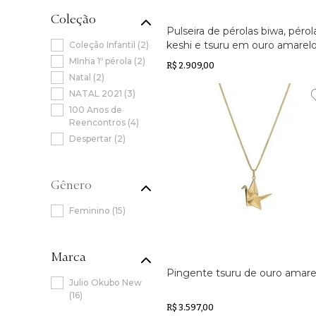
Colar de Perola
(
1
)
Coleção
Pulseira de pérolas biwa, pérol
keshi e tsuru em ouro amarel
Coleção Infantil
(
2
)
18k
MInha 1º pérola
(
2
)
R$ 2.909,00
Natal
(
2
)
NATAL 2021
(
3
)
100 Anos de
Reencontros
(
4
)
Despertar
(
2
)
Gender
(
15
)
Marca
Pingente tsuru de ouro amare
Julio Okubo New
(
16
)
R$ 3.597,00