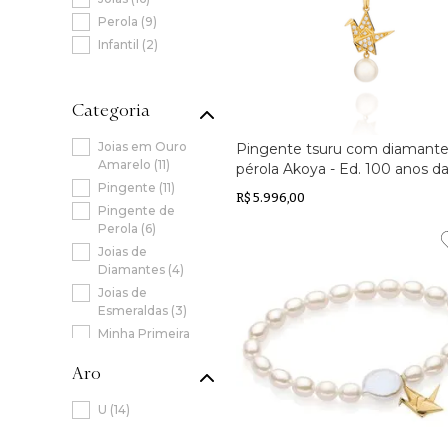
Perola
(
9
)
Infantil
(
2
)
Categoria
Joias em Ouro
Pingente tsuru com diamante
Amarelo
(
11
)
pérola Akoya - Ed. 100 anos d
Pingente
(
11
)
Família Okubo - Limitada
R$ 5.996,00
Pingente de
Perola
(
6
)
Joias de
Diamantes
(
4
)
Joias de
Esmeraldas
(
3
)
Minha Primeira
Pérola
(
2
)
Aro
Pulseira de Perola
(
2
)
U
(
14
)
Acessórios
(
1
)
Brinco
(
1
)