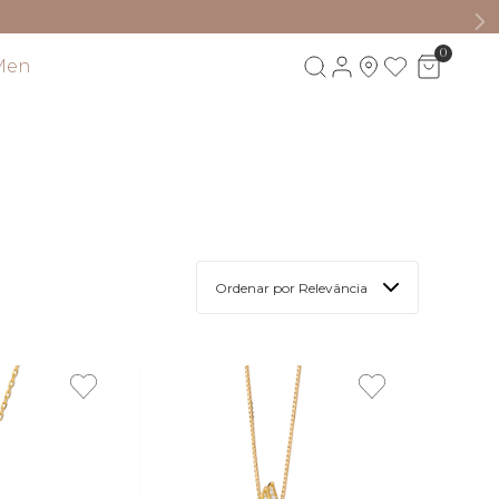
0
Men
Visite também
Ordenar por
Relevância