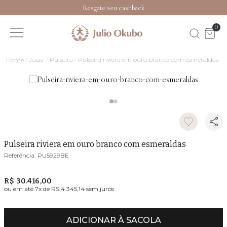
Resgate seu cashback
0
Joias
Pulseira
Pulseira riviera em ouro branco com esmeraldas
Pulseira riviera em ouro branco com esmeraldas
PU5929BE
R$ 30.416,00
ou em até
7
x de
R$ 4.345,14
sem juros
ADICIONAR À SACOLA