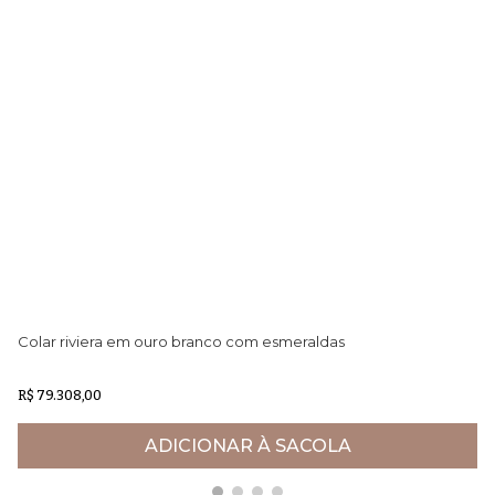
Colar riviera em ouro branco com esmeraldas
Pi
R$ 79.308,00
R$
ADICIONAR À SACOLA