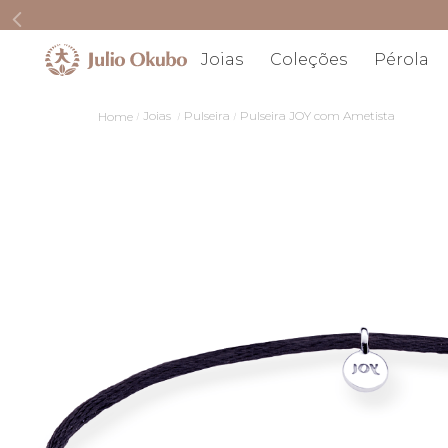
Joias
Coleções
Pérola
Joias
Pulseira
Pulseira JOY com Ametista