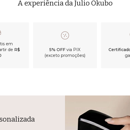
A experiência da Julio Okubo
átis em
rtir de
R$
5% OFF
via PIX
Certificad
0
(exceto promoções)
ga
sonalizada