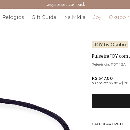
Resgate seu cashback
Relógios
Gift Guide
Na Mídia
Joy
Okubo 
JOY by Okubo
Pulseira JOY com
P0114BA
R$ 547,00
ou em até
7
x de
R$ 78,
CALCULAR FRETE