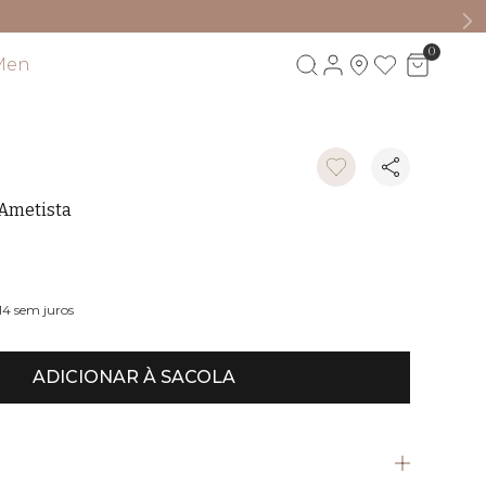
0
Men
Visite também
 Ametista
14
sem juros
ADICIONAR À SACOLA