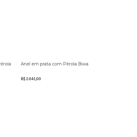
érola
Anel em prata com Pérola Biwa
R$ 2.041,00