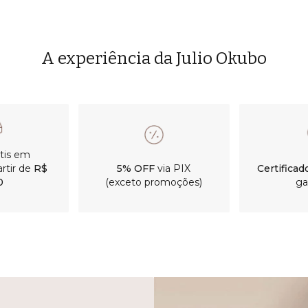
A experiência da Julio Okubo
átis em
rtir de
R$
5% OFF
via PIX
Certificad
0
(exceto promoções)
ga