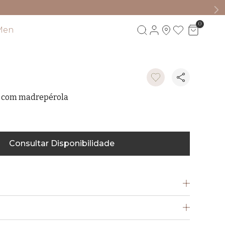
0
Men
Visite também
a com madrepérola
Consultar Disponibilidade