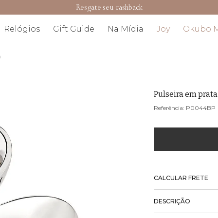
Resgate seu cashback
Relógios
Gift Guide
Na Mídia
Joy
Okubo 
a
Pulseira em prat
P0044BP
CALCULAR FRETE
DESCRIÇÃO