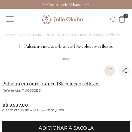
>>
Compre pelo Whatsapp
<<
0
Joias
Pulseira
Pulseira em ouro branco 18k coleção reflexos
Pulseira em ouro branco 18k coleção reflexos
PU0332BS
R$ 3.937,00
ou em até
7
x de
R$ 562,42
sem juros
ADICIONAR À SACOLA