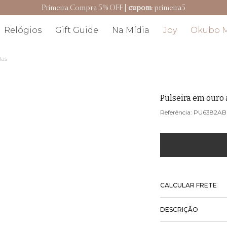
Primeira Compra 5% OFF |
cupom
: primeira5
Relógios
Gift Guide
Na Mídia
Joy
Okubo 
las
Pulseira em ouro
PU6382AB
CALCULAR FRETE
DESCRIÇÃO