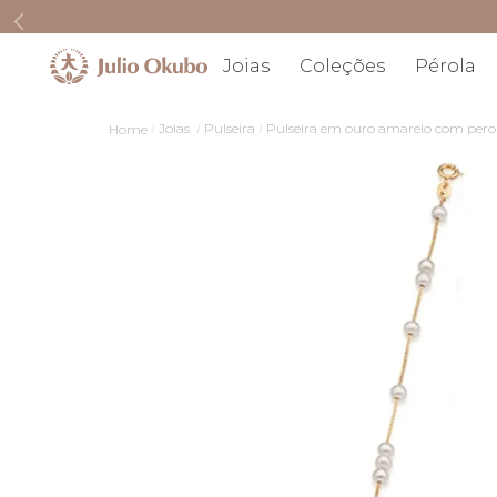
Joias
Coleções
Pérola
Joias
Pulseira
Pulseira em ouro amarelo com pero