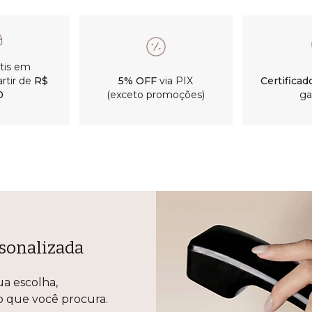
átis em
rtir de
R$
5% OFF
via PIX
Certificad
0
(exceto promoções)
ga
sonalizada
ua escolha,
lo que você procura.