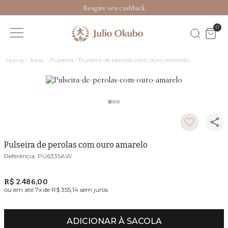
Resgate seu cashback
0
Joias
Pulseira
Pulseira de perolas com ouro amarelo
Pulseira de perolas com ouro amarelo
PU6335AW
R$ 2.486,00
ou em até
7
x de
R$ 355,14
sem juros
ADICIONAR À SACOLA