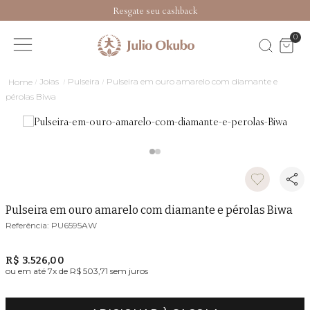
Resgate seu cashback
0
Joias
Pulseira
Pulseira em ouro amarelo com diamante e
pérolas Biwa
Pulseira em ouro amarelo com diamante e pérolas Biwa
PU6595AW
R$ 3.526,00
ou em até
7
x de
R$ 503,71
sem juros