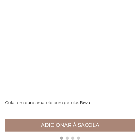
Colar em ouro amarelo com pérolas Biwa
Co
R$ 5.370,00
R$
ADICIONAR À SACOLA