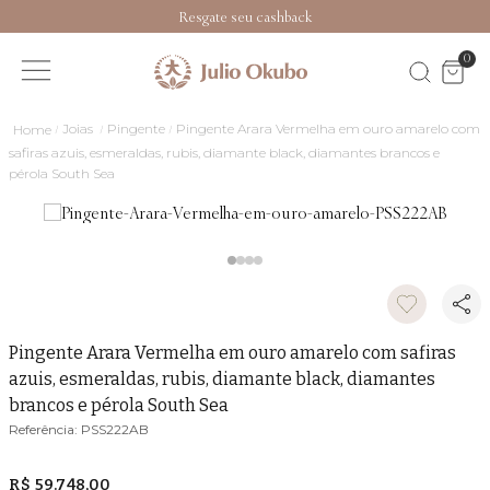
Resgate seu cashback
0
Joias
Pingente
Pingente Arara Vermelha em ouro amarelo com
safiras azuis, esmeraldas, rubis, diamante black, diamantes brancos e
pérola South Sea
Pingente Arara Vermelha em ouro amarelo com safiras
azuis, esmeraldas, rubis, diamante black, diamantes
brancos e pérola South Sea
PSS222AB
R$ 59.748,00